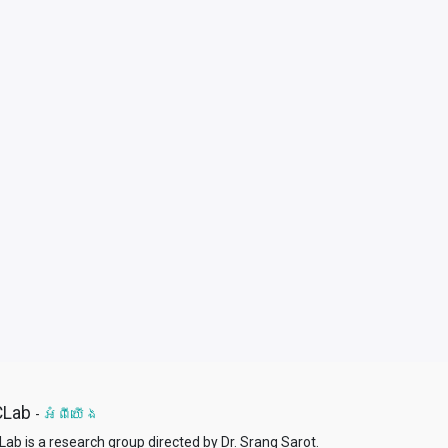
CLab
-
អំពីយើង
ab is a research group directed by Dr. Srang Sarot.